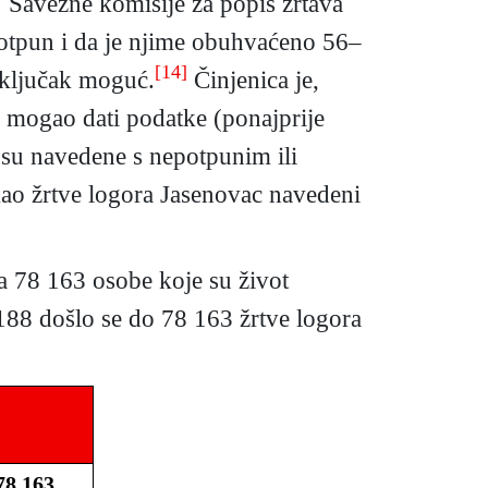
.
Savezne komisije za popis žrtava
epotpun i da je njime obuhvaćeno 56–
[14]
aključak moguć.
Činjenica je,
 mogao dati podatke (ponajprije
 su navedene s nepotpunim ili
ao žrtve logora Jasenovac navedeni
a 78 163 osobe koje su život
188 došlo se do 78 163 žrtve logora
78 163