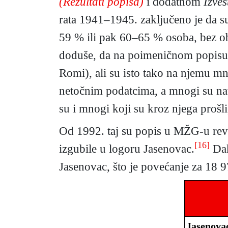
(Rezultati popisa)
i dodatnom
Izve
rata 1941–1945. zaključeno je da su
59 % ili pak 60–65 % osoba, bez ob
doduše, da na poimeničnom popisu i
Romi), ali su isto tako na njemu mn
netočnim podatcima, a mnogi su na
su i mnogi koji su kroz njega prošli,
Od 1992. taj su popis u MŽG-u revid
[16]
izgubile u logoru Jasenovac.
Dak
Jasenovac, što je povećanje za 18 
Jasenovac