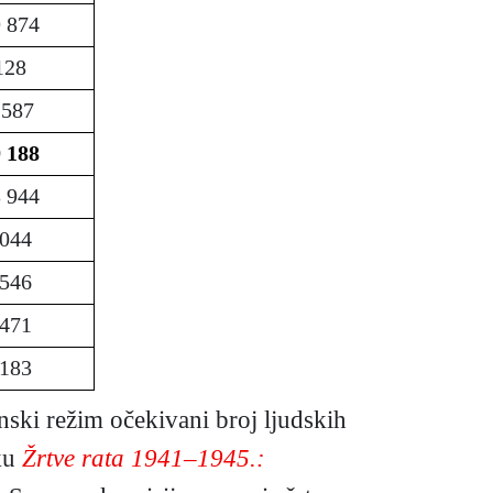
 874
128
 587
 188
 944
044
546
471
183
nski režim očekivani broj ljudskih
iku
Žrtve rata 1941–1945.: