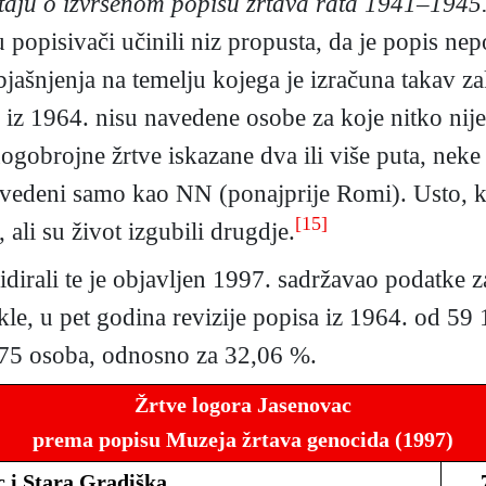
štaju o izvršenom popisu žrtava rata 1941–1945
 popisivači učinili niz propusta, da je popis n
jašnjenja na temelju kojega je izračuna takav z
z 1964. nisu navedene osobe za koje nitko nije
ogobrojne žrtve iskazane dva ili više puta, neke
vedeni samo kao NN (ponajprije Romi). Usto, k
[15]
 ali su život izgubili drugdje.
irali te je objavljen 1997. sadržavao podatke z
le, u pet godina revizije popisa iz 1964. od 59 
975 osoba, odnosno za 32,06 %.
Žrtve logora Jasenovac
prema popisu Muzeja žrtava genocida (1997)
 i Stara Gradiška