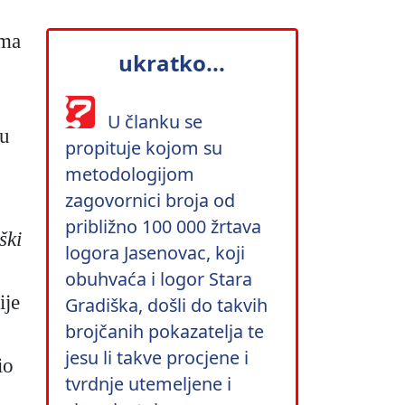
ama
ukratko...
U članku se
ju
propituje kojom su
metodologijom
zagovornici broja od
približno 100 000 žrtava
ški
logora Jasenovac, koji
obuhvaća i logor Stara
ije
Gradiška, došli do takvih
brojčanih pokazatelja te
jesu li takve procjene i
io
tvrdnje utemeljene i