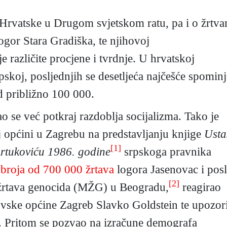
 Hrvatske u Drugom svjetskom ratu, pa i o žrtv
ogor Stara Gradiška, te njihovoj
e različite procjene i tvrdnje. U hrvatskoj
 srpskoj, posljednjih se desetljeća najčešće spomin
d približno 100 000.
 se već potkraj razdoblja socijalizma. Tako je
 općini u Zagrebu na predstavljanju knjige
Usta
[1]
Artukoviću 1986. godine
srpskoga pravnika
broja od 700 000 žrtava
logora Jasenovac i posl
[2]
žrtava genocida (MŽG) u Beogradu,
reagirao
dovske općine Zagreb Slavko Goldstein te upozor
a. Pritom se pozvao na izračune demografa