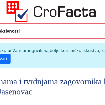
Aktivnosti
ako bi Vam omogućili najbolje korisničko iskustvo, za
vati
nama i tvrdnjama zagovornika b
 Jasenovac