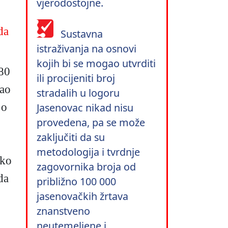
vjerodostojne.
da
Sustavna
istraživanja na osnovi
kojih bi se mogao utvrditi
 80
ili procijeniti broj
kao
stradalih u logoru
 o
Jasenovac nikad nisu
provedena, pa se može
zaključiti da su
metodologija i tvrdnje
iko
zagovornika broja od
da
približno 100 000
jasenovačkih žrtava
znanstveno
neutemeljene i