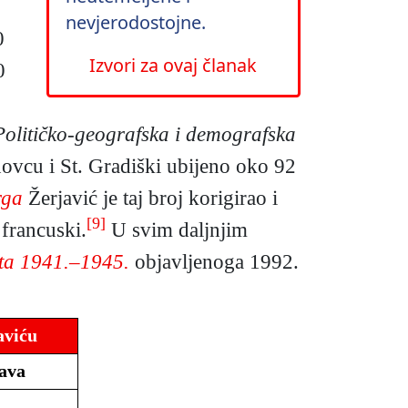
nevjerodostojne.
0
Izvori za ovaj članak
0
Političko-geografska i demografska
enovcu i St. Gradiški ubijeno oko 92
rga
Žerjavić je taj broj korigirao i
[9]
 francuski.
U svim daljnjim
ata 1941.–1945.
objavljenoga 1992.
aviću
tava
–