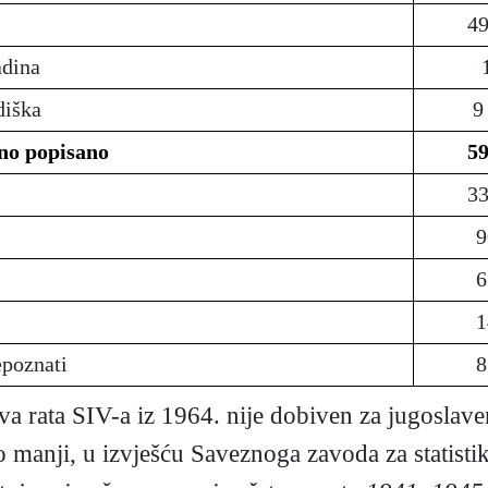
49
adina
diška
9
no popisano
59
33
9
6
1
epoznati
8
a rata SIV-a iz 1964. nije dobiven za jugoslave
 manji, u izvješću Saveznoga zavoda za statist