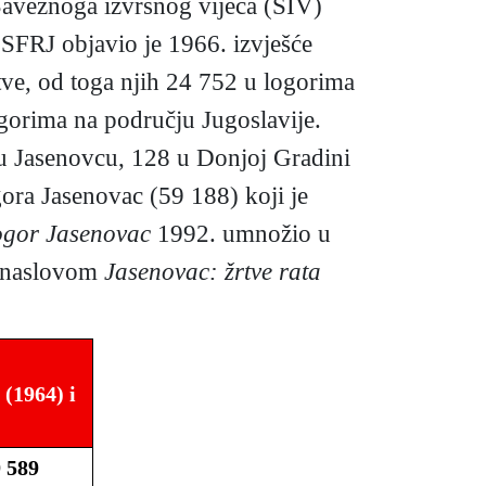
Saveznoga izvršnog vijeća (SIV)
 SFRJ objavio je 1966. izvješće
ve, od toga njih 24 752 u logorima
gorima na području Jugoslavije.
 u Jasenovcu, 128 u Donjoj Gradini
ora Jasenovac (59 188) koji je
logor Jasenovac
1992. umnožio u
d naslovom
Jasenovac: žrtve rata
(1964) i
 589