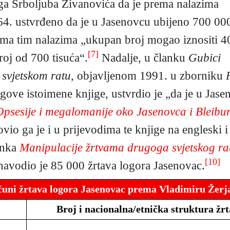
ga Srboljuba Živanovića da je prema nalazima
4. ustvrđeno da je u Jasenovcu ubijeno 700 00
rema tim nalazima „ukupan broj mogao iznositi 4
[7]
roj od 700 tisuća“.
Nadalje, u članku
Gubici
svjetskom ratu,
objavljenom 1991. u zborniku
egove istoimene knjige, ustvrdio je „da je u Jas
Opsesije i megalomanije oko Jasenovca i Bleibu
io ga je i u prijevodima te knjige na engleski i
anka
Manipulacije žrtvama drugoga svjetskog r
[10]
avodio je 85 000 žrtava logora Jasenovac.
čuni žrtava logora Jasenovac prema Vladimiru Žerj
Broj i nacionalna/etnička struktura žr