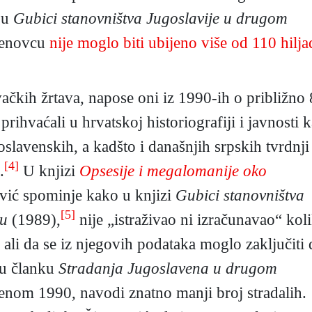
gu
Gubici stanovništva Jugoslavije u drugom
asenovcu
nije moglo biti ubijeno više od 110 hilja
vačkih žrtava, napose oni iz 1990-ih o približno
 prihvaćali u hrvatskoj historiografiji i javnosti 
slavenskih, a kadšto i današnjih srpskih tvrdnji
[4]
.
U knjizi
Opsesije i megalomanije oko
vić spominje kako u knjizi
Gubici stanovništva
[5]
tu
(1989),
nije „istraživao ni izračunavao“ kol
 ali da se iz njegovih podataka moglo zaključiti 
 u članku
Stradanja Jugoslavena u drugom
enom 1990, navodi znatno manji broj stradalih.