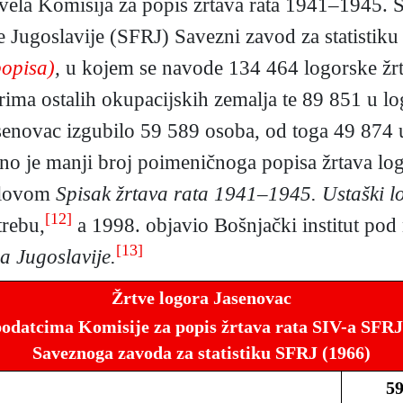
ovela Komisija za popis žrtava rata 1941–1945. 
e Jugoslavije (SFRJ) Savezni zavod za statistiku
popisa)
,
u kojem se navode 134 464 logorske žrt
ma ostalih okupacijskih zemalja te 89 851 u lo
asenovac izgubilo 59 589 osoba, od toga 49 874
o je manji broj poimeničnoga popisa žrtava log
aslovom
Spisak žrtava rata 1941–1945. Ustaški 
[12]
trebu,
a 1998. objavio Bošnjački institut po
[13]
a Jugoslavije.
Žrtve logora Jasenovac
odatcima Komisije za popis žrtava rata SIV-a SFRJ 
Saveznoga zavoda za statistiku SFRJ (1966)
59