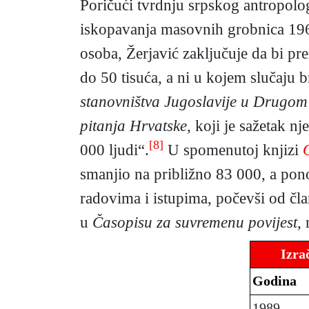
Poričući tvrdnju srpskog antropolo
iskopavanja masovnih grobnica 196
osoba, Žerjavić zaključuje da bi p
do 50 tisuća, a ni u kojem slučaju b
stanovništva Jugoslavije u Drugom 
pitanja Hrvatske,
koji je sažetak nj
[8]
000 ljudi“.
U spomenutoj knjizi
smanjio na približno 83 000, a ponov
radovima i istupima, počevši od čl
u
Časopisu za suvremenu povijest,
n
Izra
Godina
1989.