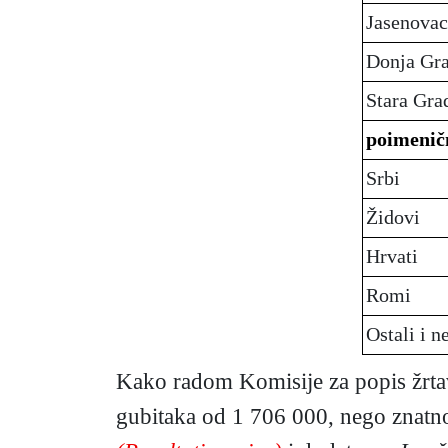
Jasenovac
Donja Gr
Stara Gra
poimenič
Srbi
Židovi
Hrvati
Romi
Ostali i n
Kako radom Komisije za popis žrtav
gubitaka od 1 706 000, nego znatno