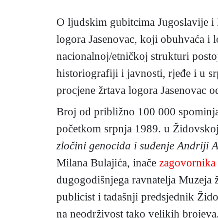
O ljudskim gubitcima Jugoslavije i
logora Jasenovac, koji obuhvaća i l
nacionalnoj/etničkoj strukturi postoj
historiografiji i javnosti, rjeđe i u
procjene žrtava logora Jasenovac o
Broj od približno 100 000 spominjao
početkom srpnja 1989. u Židovskoj
zločini genocida i suđenje Andriji 
Milana Bulajića, inače
zagovornika 
dugogodišnjega ravnatelja Muzeja 
publicist i tadašnji predsjednik Ži
na neodrživost tako velikih brojev