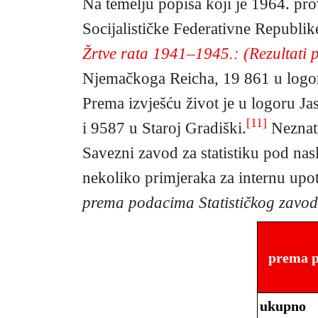
Na temelju popisa koji je 1964. pr
Socijalističke Federativne Republik
Žrtve rata 1941–1945.: (Rezultati 
Njemačkoga Reicha, 19 861 u logori
Prema izvješću život je u logoru J
[11]
i 9587 u Staroj Gradiški.
Neznatn
Savezni zavod za statistiku pod n
nekoliko primjeraka za internu upo
prema podacima Statističkog zavod
prema p
ukupno