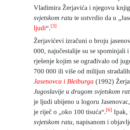
Vladimira Žerjavića i njegovu knji
svjetskom ratu
te ustvrdio da u „J
[3]
ljudi
“.
Žerjavićevi izračuni o broju jaseno
000, najučestalije su se spominjali i
rješenje kojim se ograđivalo od jugo
700 000 ili više od milijun stradalih
Jasenovca i Bleiburga
(1992) Žerja
Jugoslavije u drugom svjetskom ra
je ljudi ubijeno u logoru Jasenovac,
[6]
je riječ o „oko 100 tisuća“.
Ipak,
svjetskom ratu,
napisanom i objavlj