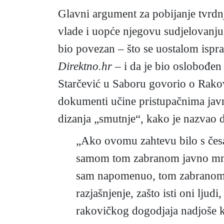
Glavni argument za pobijanje tvrd
vlade i uopće njegovu sudjelovanju 
bio povezan – što se uostalom ispr
Direktno.hr –
i da je bio oslobođen 
Starčević u Saboru govorio o Rakovič
dokumenti učine pristupačnima javno
dizanja „smutnje“, kako je nazvao 
„Ako ovomu zahtevu bilo s česa
samom tom zabranom javno mnenje
sam napomenuo, tom zabranom b
razjašnjenje, zašto isti oni lju
rakovičkog dogodjaja nadjoše ku