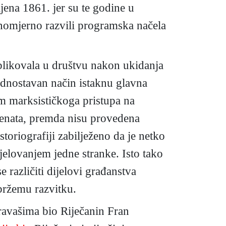
ljena 1861. jer su te godine u
vnomjerno razvili programska načela
oblikovala u društvu nakon ukidanja
jednostavan način istaknu glavna
em marksističkoga pristupa na
emenata, premda nisu provedena
toriografiji zabilježeno da je netko
djelovanjem jedne stranke. Isto tako
 različiti dijelovi građanstva
 bržemu razvitku.
ravašima bio Riječanin Fran