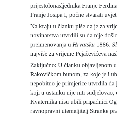
prijestolonasljednika Franje Ferdin
Franje Josipa I, počne stvarati uvje
Na kraju u članku piše da je za vri
novinarstva utvrdili su da nije došl
preimenovanja u
Hrvatsku
1886.
S
najviše za vrijeme Pejačevićeva na
Zaključno: U članku objavljenom
u
Rakovičkom bunom, za koje je i ubije
nepobitno je primjerice utvrdila da
koji u ustanku nije niti sudjelovao
Kvaternika nisu ubili pripadnici Og
ravnopravni utemeljitelj Stranke pr