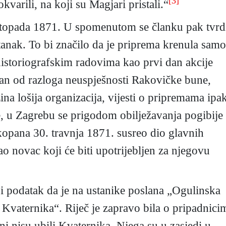
[3]
okvarili, na koji su Magjari pristali.“
istopada 1871. U spomenutom se članku pak tvrd
tanak. To bi značilo da je priprema krenula samo
 historiografskim radovima kao prvi dan akcije
dan od razloga neuspješnosti Rakovičke bune,
ina lošija organizacija, vijesti o pripremama ipa
, u Zagrebu se prigodom obilježavanja pogibije
kopana 30. travnja 1871. susreo dio glavnih
o novac koji će biti upotrijebljen za njegovu
i podatak da je na ustanike poslana „Ogulinska
Kvaternika“. Riječ je zapravo bila o pripadnici
i nisu ubili Kvaternika. Njega su u zasjedi u