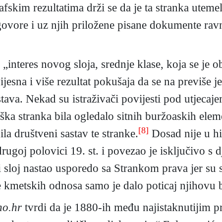
afskim rezultatima drži se da je ta stranka uteme
govore i uz njih priložene pisane dokumente ra
 „interes novog sloja, srednje klase, koja se je 
jesna i više rezultat pokušaja da se na previše 
tava. Nekad su istraživači povijesti pod utjecaj
avaška stranka bila ogledalo sitnih buržoaskih el
[8]
la društveni sastav te stranke.
Dosad nije u his
rugoj polovici 19. st. i povezao je isključivo s 
sloj nastao usporedo sa Strankom prava jer su se
nje kmetskih odnosa samo je dalo poticaj njihovu
no.hr
tvrdi da je 1880-ih među najistaknutijim p