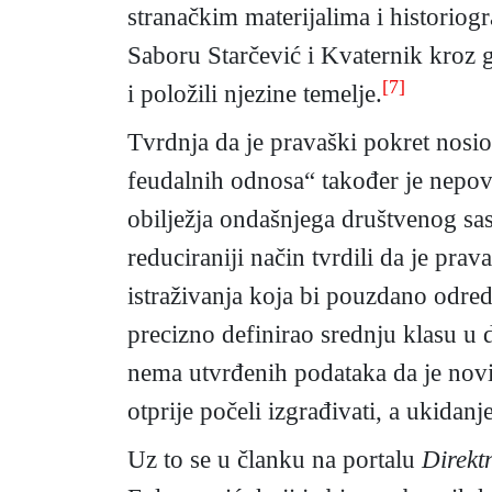
stranačkim materijalima i historiogr
Saboru Starčević i Kvaternik kroz 
[7]
i položili njezine temelje.
Tvrdnja da je pravaški pokret nosio
feudalnih odnosa“ također je nepovi
obilježja ondašnjega društvenog sas
reduciraniji način tvrdili da je pr
istraživanja koja bi pouzdano odredi
precizno definirao srednju klasu u d
nema utvrđenih podataka da je novi 
otprije počeli izgrađivati, a ukida
Uz to se u članku na portalu
Direkt