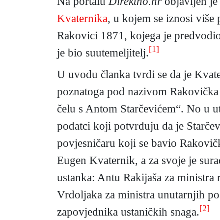
Na portalu
Direktno.hr
objavljen je
Kvaternika
, u kojem se iznosi viš
Rakovici 1871, kojega je predvodio 
[1]
je bio suutemeljitelj.
U uvodu članka tvrdi se da je Kvat
poznatoga pod nazivom Rakovička b
čelu s Antom Starčevićem“. No u ut
podatci koji potvrđuju da je Starčev
povjesničaru koji se bavio Rakov
Eugen Kvaternik, a za svoje je sur
ustanka: Antu Rakijaša za ministra r
Vrdoljaka za ministra unutarnjih p
[2]
zapovjednika ustaničkih snaga.