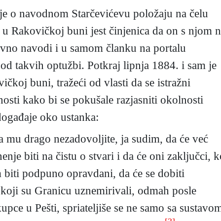
nje o navodnom Starčevićevu položaju na čelu
u Rakovičkoj buni jest činjenica da on s njom n
avno navodi i u samom članku na portalu
od takvih optužbi. Potkraj lipnja 1884. i sam je
koj buni, tražeći od vlasti da se istražni
sti kako bi se pokušale razjasniti okolnosti
događaje oko ustanka:
 mu drago nezadovoljite, ja sudim, da će već
 biti na čistu o stvari i da će oni zaključci, k
iti podpuno opravdani, da će se dobiti
di, koji su Granicu uznemirivali, odmah posle
pce u Pešti, spriateljiše se ne samo sa sustavo