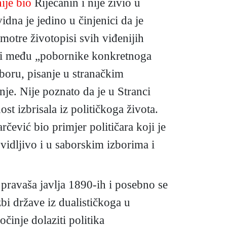
nije bio
Riječanin i nije živio u
na je jedino u činjenici da je
motre životopisi svih viđenijih
ati među „pobornike konkretnoga
boru, pisanje u stranačkim
je. Nije poznato da je u Stranci
ost izbrisala iz političkoga života.
rčević bio primjer političara koji je
 vidljivo i u saborskim izborima i
 pravaša javlja 1890-ih i posebno se
i države iz dualističkoga u
očinje dolaziti politika