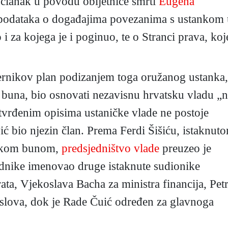
 članak u povodu obljetnice smrti
Eugena
e podataka o događajima povezanima s ustankom 
i za kojega je i poginuo, te o Stranci prava, koj
ernikov plan podizanjem toga oružanog ustanka,
una, bio osnovati nezavisnu hrvatsku vladu „n
vrđenim opisima ustaničke vlade ne postoje
ić bio njezin član. Prema Ferdi Šišiću, istaknut
ičkom bunom,
predsjedništvo vlade
preuzeo je
adnike imenovao druge istaknute sudionike
ata, Vjekoslava Bacha za ministra financija, Pet
oslova, dok je Rade Čuić određen za glavnoga