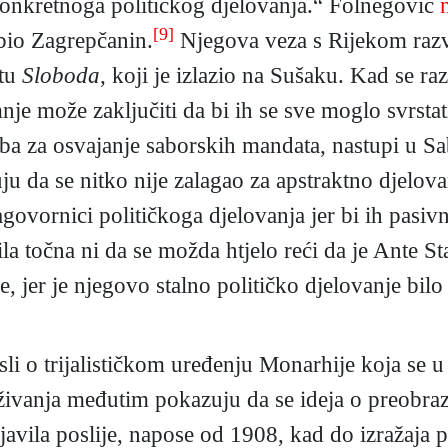
konkretnoga političkog djelovanja.“ Folnegović
[9]
 bio Zagrepčanin.
Njegova veza s Rijekom razvid
stu
Sloboda,
koji je izlazio na Sušaku. Kad se raz
nje može zaključiti da bi ih se sve moglo svrst
ba za osvajanje saborskih mandata, nastupi u Sa
u da se nitko nije zalagao za apstraktno djelovan
zagovornici političkoga djelovanja jer bi ih pasivn
la točna ni da se možda htjelo reći da je Ante Sta
, jer je njegovo stalno političko djelovanje bilo
li o trijalističkom uređenju Monarhije koja se u
ivanja međutim pokazuju da se ideja o preobrazb
 javila poslije, napose od 1908, kad do izražaja p