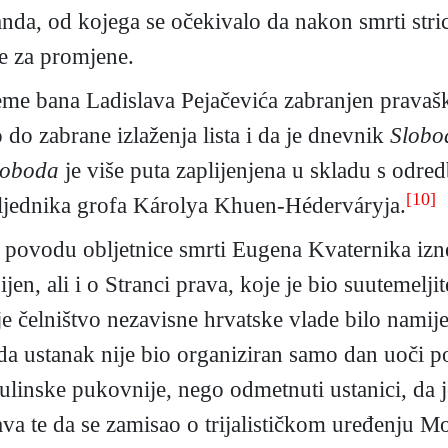
anda, od kojega se očekivalo da nakon smrti stri
te za promjene.
jeme bana Ladislava Pejačevića zabranjen pravašk
o do zabrane izlaženja lista i da je dnevnik
Slobo
loboda
je više puta zaplijenjena u skladu s odre
[10]
sljednika grofa Károlya Khuen-Héderváryja.
 povodu obljetnice smrti Eugena Kvaternika izne
n, ali i o Stranci prava, koje je bio suutemeljit
 je čelništvo nezavisne hrvatske vlade bilo namij
, da ustanak nije bio organiziran samo dan uoči p
ulinske pukovnije, nego odmetnuti ustanici, da 
ava te da se zamisao o trijalističkom uređenju Mo