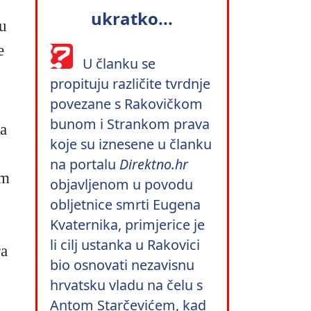
ukratko...
u
e
U članku se
propituju različite tvrdnje
povezane s Rakovičkom
bunom i Strankom prava
a
koje su iznesene u članku
na portalu
Direktno.hr
om
objavljenom u povodu
obljetnice smrti Eugena
Kvaternika, primjerice je
li cilj ustanka u Rakovici
ra
bio osnovati nezavisnu
hrvatsku vladu na čelu s
Antom Starčevićem, kad