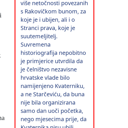
više netočnosti povezanih
s Rakovičkom bunom, za
i
koje je i ubijen, ali i o
Stranci prava, koje je
suutemeljitelj.
Suvremena
historiografija nepobitno
k
je primjerice utvrdila da
je čelništvo nezavisne
hrvatske vlade bilo
namijenjeno Kvaterniku,
a ne Starčeviću, da buna
nije bila organizirana
samo dan uoči početka,
ma
nego mjesecima prije, da
Kvaternika nisu ubili