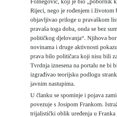
Folnegović, koji je bio „pobornik 
Rijeci, nego je rođenjem i životom
objavljivao priloge u pravaškom li
pravaša toga doba, onda se bez sum
političkog djelovanja“. Njihova bor
novinama i druge aktivnosti pokazuj
prava bilo političara koji nisu bili 
Tvrdnja iznesena na portalu ne bi bi
izgrađivao teorijsku podlogu stranke
javnim nastupima.
U članku se spominje i pojava zamis
povezuje s Josipom Frankom. Istraž
trijalistički oblik uređenja u Franka