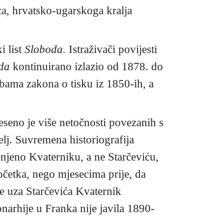
ca, hrvatsko-ugarskoga kralja
i list
Sloboda.
Istraživači povijesti
da
kontinuirano izlazio od 1878. do
dbama zakona o tisku iz 1850-ih, a
seno je više netočnosti povezanih s
elj. Suvremena historiografija
enjeno Kvaterniku, a ne Starčeviću,
očetka, nego mjesecima prije, da
je uza Starčevića Kvaternik
narhije u Franka nije javila 1890-