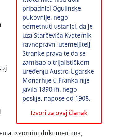
pripadnici Ogulinske
pukovnije, nego
a
odmetnuti ustanici, da je
uza Starčevića Kvaternik
ravnopravni utemeljitelj
Stranke prava te da se
zamisao o trijalističkom
koj
uređenju Austro-Ugarske
Monarhije u Franka nije
javila 1890-ih, nego
poslije, napose od 1908.
j
Izvori za ovaj članak
. Prema izvornim dokumentima,