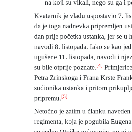
na koji su vikali, nego su ga i p
Kvaternik je vladu uspostavio 7. l
da je toga nadnevka pripremljen us
dan prije početka ustanka, jer se u
navodi 8. listopada. Iako se kao je
ugušene 11. listopada, navodi i njez
[4]
su bile otprije poznate.
Primjerice
Petra Zrinskoga i Frana Krste Fran
sudionika ustanka i pritom prikuplja
[5]
pripremu.
Netočno je zatim u članku naveden 
regimenta, koja je pogubila Eugena 
susjedne Otočke pukovnije, no ni on