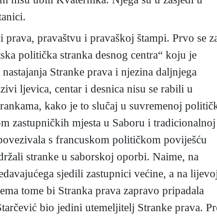
anici.
i prava, pravaštvu i pravaškoj štampi. Prvo se z
ska politička stranka desnog centra“ koju je
nastajanja Stranke prava i njezina daljnjega
vi ljevica, centar i desnica nisu se rabili u
rankama, kako je to slučaj u suvremenoj politič
om zastupničkih mjesta u Saboru i tradicionalnoj
e povezivala s francuskom političkom poviješću
ržali stranke u saborskoj oporbi. Naime, na
davajućega sjedili zastupnici većine, a na lijevo
ema tome bi Stranka prava zapravo pripadala
e Starčević bio jedini utemeljitelj Stranke prava