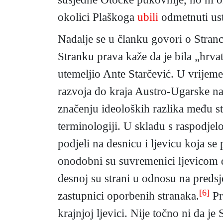
okolici Plaškoga
ubili
odmetnuti ust
Nadalje se u članku govori o Stranc
Stranku prava kaže da je bila „hrvat
utemeljio Ante Starčević. U vrijeme 
razvoja do kraja Austro-Ugarske nazi
značenju ideoloških razlika među st
terminologiji. U skladu s raspodjel
podjeli na desnicu i ljevicu koja s
onodobni su suvremenici ljevicom d
desnoj su strani u odnosu na predsje
[6]
zastupnici oporbenih stranaka.
Pr
krajnjoj ljevici. Nije točno ni da j