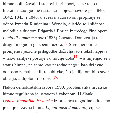
himne obilježavaju i stanoviti prijepori, pa se tako u
literaturi kao godine nastanka napjeva navode još 1840,
1842, 1843. i 1848, u svezi s autorstvom propituje se
odnos između Runjanina i Wendla, a ističe se i sličnost
melodije s duetom Edgarda i Enrica iz trećega čina opere
Lucia di Lammermoor
(1835) Gaetana Donizettija te
[3]
drugih mogućih glazbenih uzora.
S vremenom je
promjene i jezične prilagodbe doživljavao i tekst napjeva
[4]
– takvi zahtjevi postoje i u novije doba
– a mijenjao se i
status himne, ne samo kao narodne nego i kao državne,
odnosno zemaljske ili republičke, što je dijelom bilo stvar
[5]
običaja, a dijelom i propisa.
Nakon demokratskih izbora 1990. problematika hrvatske
himne regulirana je ustavom i zakonom. U članku 11.
Ustava Republike Hrvatske
iz prosinca te godine određeno
je da je državna himna
Lijepa naša domovino,
čiji se