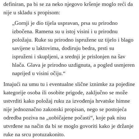
definiran, pa bi se za neko njegovo kršenje moglo reći da
nije u skladu s propisom:
„Gornji je dio tijela uspravan, prsa su prirodno
izbočena. Ramena su u istoj visini i u prirodnu
položaju. Ruke su prirodno ispružene uz tijelo i blago
savijene u laktovima, dodiruju bedra, prsti su
ispruženi i skupljeni, a srednji je prislonjen na šav
hlača. Glava je prirodno uzdignuta, a pogled usmjeren
naprijed u visini očiju.“
Imajući na umu tu i eventualne slične iznimke za pojedine
kategorije osoba ili osobite prigode, zaključno se može
ustvrditi kako položaj ruku za izvođenja hrvatske himne
nije jednoznačno zakonski propisan, nego se postojeća
odredba poziva na „uobičajene počasti“, koje pak nisu
utvrđene na način da bi se moglo govoriti kako je držanje
ruke na srcu protuzakonito.