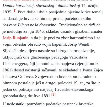
Danici horvatskoj, slavonskoj i dalmatinskoj
14. ožujka
[1]
1835.
Prve dvije i dvije posljednje njezine kitice temelj
su današnje hrvatske himne, prema početnom stihu
nazvane
Lijepa naša domovino.
Tradicionalno se drži da
je melodiju za nju 1846. skladao časnik i glazbeni amater
Josip Runjanin
, a da ju je prvi za zbor harmonizirao i za
vojni orkestar obradio vojni kapelnik Josip Wendl.
Sljedećih desetljeća nastale su i druge harmonizacije,
uključujući one glazbenoga pedagoga Vatroslava
Lichteneggera, čiji je notni zapis napjeva (vjerojatno iz
1861) dosad najstariji sačuvani, te skladatelja Ivana Zajca
i Jakova Gotovca. Svojevrsnom hrvatskom narodnom
himnom postala je još u drugoj polovici 19. st., za što je
jedan od poticaja bio natječaj Hrvatsko-slavonskoga
[2]
gospodarskog društva 1891.
U nedostatku pouzdanih podataka nastanak hrvatske