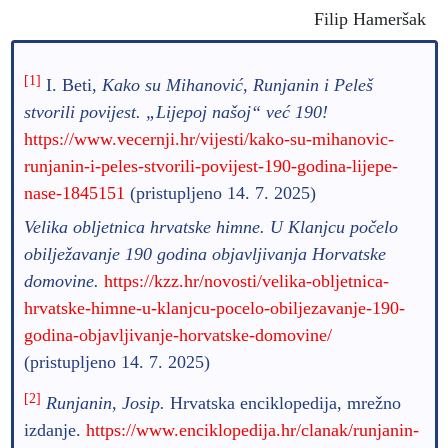
Filip Hameršak
[1]
I. Beti,
Kako su Mihanović, Runjanin i Peleš
stvorili povijest. „Lijepoj našoj“ već 190!
https://www.vecernji.hr/vijesti/kako-su-mihanovic-
runjanin-i-peles-stvorili-povijest-190-godina-lijepe-
nase-1845151
(pristupljeno 14. 7. 2025)
Velika obljetnica hrvatske himne. U Klanjcu počelo
obilježavanje 190 godina objavljivanja Horvatske
domovine.
https://kzz.hr/novosti/velika-obljetnica-
hrvatske-himne-u-klanjcu-pocelo-obiljezavanje-190-
godina-objavljivanje-horvatske-domovine/
(pristupljeno 14. 7. 2025)
[2]
Runjanin, Josip.
Hrvatska enciklopedija, mrežno
izdanje.
https://www.enciklopedija.hr/clanak/runjanin-