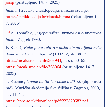
josip
(pristupljeno 14. 7. 2025)
himna.
Hrvatska enciklopedija, mrežno izdanje.
https://enciklopedija.hr/clanak/himna
(pristupljeno 14.
7. 2025)
[3]
A. Tomašek,
„Lijepa naša“: pripovijest o hrvatskoj
himni.
Zagreb 1990.
F. Kuhač,
Kako je nastala Hrvatska himna Lijepa naša
domovino.
Sv. Cecilija, 62 (1992) 2, str. 38–39.
https://hrcak.srce.hr/file/367943
; 3, str. 60–63.
https://hrcak.srce.hr/file/368064
(pristupljeno 14. 7.
2025)
T. Kučinić,
Himne na tlu Hrvatske u 20. st.
(diplomski
rad). Muzička akademija Sveučilišta u Zagrebu, 2019,
str. 11–48.
https://core.ac.uk/download/pdf/222820682.pdf