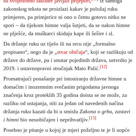
su svojedobno također javljali prijepori
,
iz samoga
zakonskog teksta ne proizlazi kakav je položaj ruku
primjeren, pa primjerice ni ono o čemu gotovo nitko ne
spori – da tijekom himne valja šutjeti, da se nakon himne
ne plješće, da muškarci skidaju kape ili šešire i sl.
Da držanje ruku uz tijelo ili na srcu nije „formalno
propisano“, nego da je
„
stvar običaja
“, koji se razlikuju od
države do države, pa i unutar pojedinih država, ustvrdio je
[12]
2019. i ustavnopravni stručnjak Mato Palić.
Promatrajući ponašanje pri intoniranju državne himne u
domaćim i inozemnim svečanim prigodama javnoga
značenja kroz proteklih 35 godina doista se ne može, za
razliku od ustajanja, niti za jedan od navedenih načina
držanja ruku kazati da bi u smislu
Zakona o grbu, zastavi
[13]
i himni
bio neuobičajen i neprihvatljiv.
Posebno je pitanje u kojoj je mjeri poželjno te je li uopće