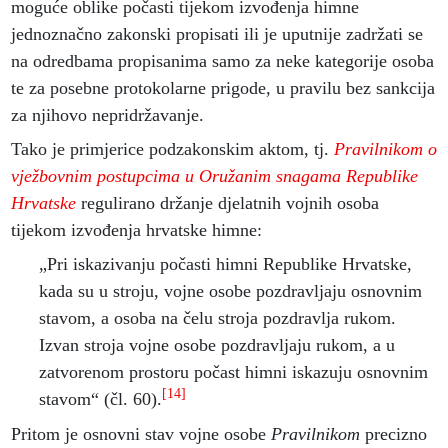
moguće oblike počasti tijekom izvođenja himne
jednoznačno zakonski propisati ili je uputnije zadržati se
na odredbama propisanima samo za neke kategorije osoba
te za posebne protokolarne prigode, u pravilu bez sankcija
za njihovo nepridržavanje.
Tako je primjerice podzakonskim aktom, tj.
Pravilnikom o
vježbovnim postupcima u Oružanim snagama Republike
Hrvatske
regulirano držanje djelatnih vojnih osoba
tijekom izvođenja hrvatske himne:
„Pri iskazivanju počasti himni Republike Hrvatske,
kada su u stroju, vojne osobe pozdravljaju osnovnim
stavom, a osoba na čelu stroja pozdravlja rukom.
Izvan stroja vojne osobe pozdravljaju rukom, a u
zatvorenom prostoru počast himni iskazuju osnovnim
[14]
stavom“ (čl. 60).
Pritom je osnovni stav vojne osobe
Pravilnikom
precizno