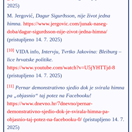
2025)
M. Jergović,
Dagur Sigurðsson, nije život jedna
himna.
https://www.jergovic.com/junak-naseg-
doba/dagur-sigurdsson-nije-zivot-jedna-himna/
(pristupljeno 14. 7. 2025)
[10]
VIDA info,
Intervju, Tvrtko Jakovina: Bleiburg –
lice hrvatske politike.
https://www.youtube.com/watch?v=U5jYHTTjd-8
(pristupljeno 14. 7. 2025)
[11]
Pernar demonstrativno sjedio dok je svirala himna
pa „objasnio“ taj potez na Facebooku!
https://www.dnevno.hr/7dnevno/pernar-
demonstrativno-sjedio-dok-je-svirala-himna-pa-
objasnio-taj-potez-na-facebooku-0/
(pristupljeno 14. 7.
2025)