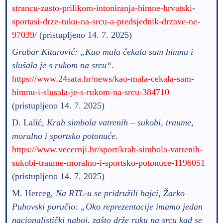
strancu-zasto-prilikom-intoniranja-himne-hrvatski-
sportasi-drze-ruku-na-srcu-a-predsjednik-drzave-ne-
97039/
(pristupljeno 14. 7. 2025)
Grabar Kitarović: „Kao mala čekala sam himnu i
slušala je s rukom na srcu“.
https://www.24sata.hr/news/kao-mala-cekala-sam-
himnu-i-slusala-je-s-rukom-na-srcu-384710
(pristupljeno 14. 7. 2025)
D. Lalić,
Krah simbola vatrenih – sukobi, traume,
moralno i sportsko potonuće.
https://www.vecernji.hr/sport/krah-simbola-vatrenih-
sukobi-traume-moralno-i-sportsko-potonuce-1196051
(pristupljeno 14. 7. 2025)
M. Herceg,
Na RTL-u se pridružili hajci, Žarko
Puhovski poručio: „Oko reprezentacije imamo jedan
nacionalistički naboj, zašto drže ruku na srcu kad se