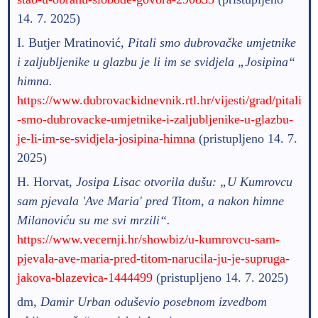
14. 7. 2025)
I. Butjer Mratinović,
Pitali smo dubrovačke umjetnike
i zaljubljenike u glazbu je li im se svidjela „Josipina“
himna.
https://www.dubrovackidnevnik.rtl.hr/vijesti/grad/pitali
-smo-dubrovacke-umjetnike-i-zaljubljenike-u-glazbu-
je-li-im-se-svidjela-josipina-himna
(pristupljeno 14. 7.
2025)
H. Horvat,
Josipa Lisac otvorila dušu: „U Kumrovcu
sam pjevala 'Ave Maria' pred Titom, a nakon himne
Milanoviću su me svi mrzili“.
https://www.vecernji.hr/showbiz/u-kumrovcu-sam-
pjevala-ave-maria-pred-titom-narucila-ju-je-supruga-
jakova-blazevica-1444499
(pristupljeno 14. 7. 2025)
dm,
Damir Urban oduševio posebnom izvedbom