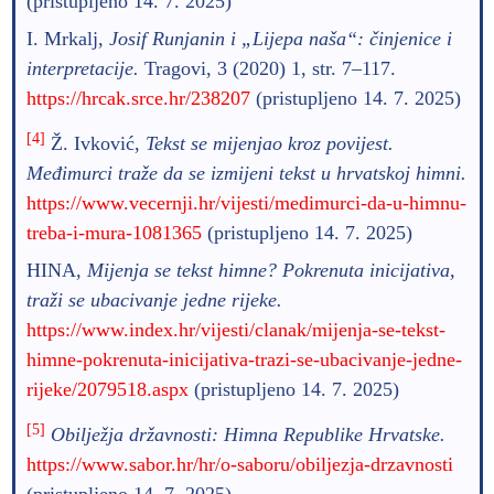
(pristupljeno 14. 7. 2025)
I. Mrkalj,
Josif Runjanin i „Lijepa naša“: činjenice i
interpretacije.
Tragovi, 3 (2020) 1, str. 7–117.
https://hrcak.srce.hr/238207
(pristupljeno 14. 7. 2025)
[4]
Ž. Ivković,
Tekst se mijenjao kroz povijest.
Međimurci traže da se izmijeni tekst u hrvatskoj himni.
https://www.vecernji.hr/vijesti/medimurci-da-u-himnu-
treba-i-mura-1081365
(pristupljeno 14. 7. 2025)
HINA,
Mijenja se tekst himne? Pokrenuta inicijativa,
traži se ubacivanje jedne rijeke.
https://www.index.hr/vijesti/clanak/mijenja-se-tekst-
himne-pokrenuta-inicijativa-trazi-se-ubacivanje-jedne-
rijeke/2079518.aspx
(pristupljeno 14. 7. 2025)
[5]
Obilježja državnosti: Himna Republike Hrvatske.
https://www.sabor.hr/hr/o-saboru/obiljezja-drzavnosti