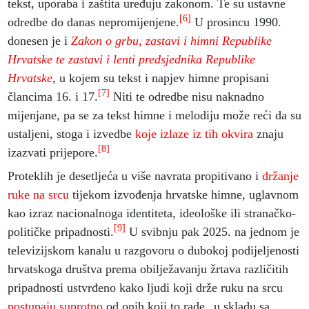
tekst, uporaba i zaštita uređuju zakonom. Te su ustavne
[6]
odredbe do danas nepromijenjene.
U prosincu 1990.
donesen je i
Zakon o grbu, zastavi i himni Republike
Hrvatske te zastavi i lenti predsjednika Republike
Hrvatske
,
u kojem su tekst i napjev himne propisani
[7]
člancima 16. i 17.
Niti te odredbe nisu naknadno
mijenjane, pa se za tekst himne i melodiju može reći da su
ustaljeni, stoga i izvedbe
koje izlaze iz tih okvira
znaju
[8]
izazvati prijepore.
Proteklih je desetljeća u više navrata propitivano i
držanje
ruke na srcu
tijekom izvođenja hrvatske himne, uglavnom
kao izraz nacionalnoga identiteta, ideološke ili stranačko-
[9]
političke pripadnosti.
U svibnju pak 2025. na jednom je
televizijskom kanalu u razgovoru o dubokoj podijeljenosti
hrvatskoga društva prema obilježavanju žrtava različitih
pripadnosti ustvrđeno kako ljudi koji drže ruku na srcu
postupaju suprotno
od onih koji to rade „u skladu sa