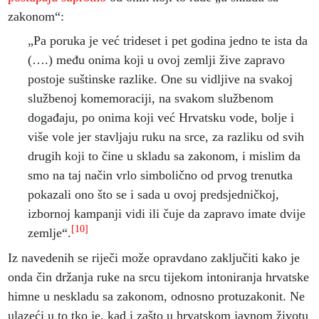
zakonom“:
„Pa poruka je već trideset i pet godina jedno te ista da
(….) među onima koji u ovoj zemlji žive zapravo
postoje suštinske razlike. One su vidljive na svakoj
službenoj komemoraciji, na svakom službenom
događaju, po onima koji već Hrvatsku vode, bolje i
više vole jer stavljaju ruku na srce, za razliku od svih
drugih koji to čine u skladu sa zakonom, i mislim da
smo na taj način vrlo simbolično od prvog trenutka
pokazali ono što se i sada u ovoj predsjedničkoj,
izbornoj kampanji vidi ili čuje da zapravo imate dvije
[10]
zemlje“.
Iz navedenih se riječi može opravdano zaključiti kako je
onda čin držanja ruke na srcu tijekom intoniranja hrvatske
himne u neskladu sa zakonom, odnosno protuzakonit. Ne
ulazeći u to tko je, kad i zašto u hrvatskom javnom životu