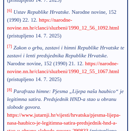
(pristupljeno 14. 7. 2025)
[6]
Ustav Republike Hrvatske.
Narodne novine, 152
(1990) 22. 12.
https://narodne-
novine.nn.hr/clanci/sluzbeni/1990_12_56_1092.html
(pristupljeno 14. 7. 2025)
[7]
Zakon o grbu, zastavi i himni Republike Hrvatske te
zastavi i lenti predsjednika Republike Hrvatske.
Narodne novine, 152 (1990) 21. 12.
https://narodne-
novine.nn.hr/clanci/sluzbeni/1990_12_55_1067.html
(pristupljeno 14. 7. 2025)
[8]
Parafraza himne: Pjesma „Lijepa naša haubico“ je
legitimna satira. Predsjednik HND-a stao u obranu
slobode govora.
https://www.jutarnji.hr/vijesti/hrvatska/pjesma-lijepa-
nasa-haubico-je-legitimna-satira-predsjednik-hnd-a-
stao-u-obranu-slobode-govora-290833
(pristupljeno