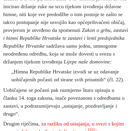
inicirao držanje ruke na srcu tijekom izvođenja državne
himne, niti koje sve predodžbe o tom postoje te zašto se
takvo postupanje nije usvojilo kao općeprihvaćeni običaj,
provjerom je utvrđeno da spomenuti
Zakon o grbu, zastavi
i himni Republike Hrvatske te zastavi i lenti predsjednika
Republike Hrvatske
sadržava samo jednu, umnogome
neodređenu odredbu, koja se može dovesti u svezu s
držanjem tijekom izvođenja
Lijepe naše domovine:
„Himna Republike Hrvatske izvodi se uz odavanje
uobičajenih počasti od strane svih prisutnih“ (čl. 22).
Uobičajene se počasti pak razmjerno šturo opisuju u
članku 14. toga zakona, inače povezanom s odredbama o
zastavi, a podrazumijevaju „ustajanje, pozdravljanje i
drugo“.
Drugim riječima,
za razliku od ustajanja, u svezi s kojim
[11]