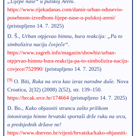
„Lijepe naše“ u pulskoj Areni.
https://www.rijekadanas.com/damir-urban-odusevio-
posebnom-izvedbom-lijepe-nase-u-pulskoj-areni/
(pristupljeno 14. 7. 2025)
D. Š.,
Urban otpjevao himnu, bura reakcija: „Pa to
simbolizira naciju čovječe“.
https://www.zagreb.info/magazin/showbiz/urban-
otpjevao-himnu-bura-reakcija-pa-to-simbolizira-naciju-
covjece/752990/
(pristupljeno 14. 7. 2025)
[9]
O. Biti,
Ruka na srcu kao izraz narodne duše.
Nova
Croatica, 2(32) (2008) 2(52), str. 139–150.
https://hrcak.srce.hr/174664
(pristupljeno 14. 7. 2025)
D. Bo.,
Kako objasniti strancu zašto prilikom
intoniranja himne hrvatski sportaši drže ruku na srcu,
a predsjednik države ne!
https://www.dnevno.hr/vijesti/hrvatska/kako-objasniti-