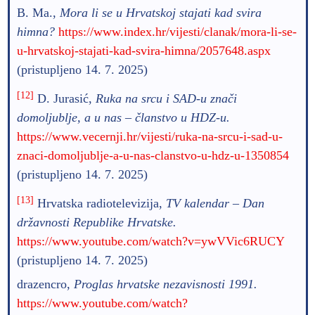
B. Ma.,
Mora li se u Hrvatskoj stajati kad svira
himna?
https://www.index.hr/vijesti/clanak/mora-li-se-
u-hrvatskoj-stajati-kad-svira-himna/2057648.aspx
(pristupljeno 14. 7. 2025)
[12]
D. Jurasić,
Ruka na srcu i SAD-u znači
domoljublje, a u nas – članstvo u HDZ-u.
https://www.vecernji.hr/vijesti/ruka-na-srcu-i-sad-u-
znaci-domoljublje-a-u-nas-clanstvo-u-hdz-u-1350854
(pristupljeno 14. 7. 2025)
[13]
Hrvatska radiotelevizija,
TV kalendar – Dan
državnosti Republike Hrvatske.
https://www.youtube.com/watch?v=ywVVic6RUCY
(pristupljeno 14. 7. 2025)
drazencro,
Proglas hrvatske nezavisnosti 1991.
https://www.youtube.com/watch?