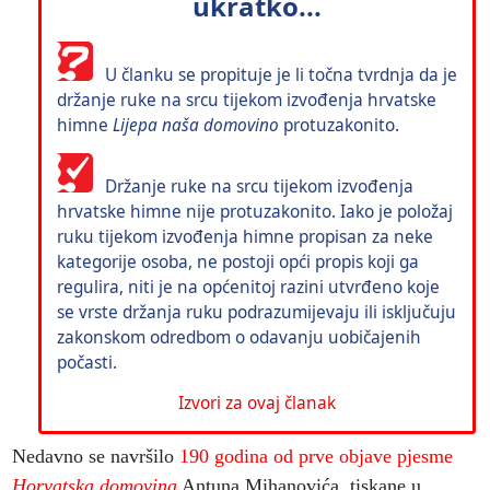
ukratko...
U članku se propituje je li točna tvrdnja da je
držanje ruke na srcu tijekom izvođenja hrvatske
himne
Lijepa naša domovino
protuzakonito.
Držanje ruke na srcu tijekom izvođenja
hrvatske himne nije protuzakonito. Iako je položaj
ruku tijekom izvođenja himne propisan za neke
kategorije osoba, ne postoji opći propis koji ga
regulira, niti je na općenitoj razini utvrđeno koje
se vrste držanja ruku podrazumijevaju ili isključuju
zakonskom odredbom o odavanju uobičajenih
počasti.
Izvori za ovaj članak
Nedavno se navršilo
190 godina od prve objave pjesme
Horvatska domovina
Antuna Mihanovića, tiskane u