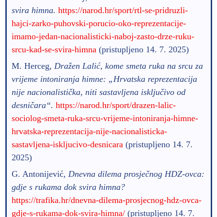
svira himna.
https://narod.hr/sport/rtl-se-pridruzli-
hajci-zarko-puhovski-porucio-oko-reprezentacije-
imamo-jedan-nacionalisticki-naboj-zasto-drze-ruku-
srcu-kad-se-svira-himna
(pristupljeno 14. 7. 2025)
M. Herceg,
Dražen Lalić, kome smeta ruka na srcu za
vrijeme intoniranja himne: „Hrvatska reprezentacija
nije nacionalistička, niti sastavljena isključivo od
desničara“.
https://narod.hr/sport/drazen-lalic-
sociolog-smeta-ruka-srcu-vrijeme-intoniranja-himne-
hrvatska-reprezentacija-nije-nacionalisticka-
sastavljena-iskljucivo-desnicara
(pristupljeno 14. 7.
2025)
G. Antonijević,
Dnevna dilema prosječnog HDZ-ovca:
gdje s rukama dok svira himna?
https://trafika.hr/dnevna-dilema-prosjecnog-hdz-ovca-
gdje-s-rukama-dok-svira-himna/
(pristupljeno 14. 7.