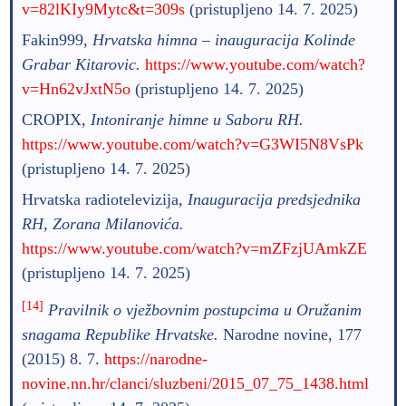
v=82lKIy9Mytc&t=309s
(pristupljeno 14. 7. 2025)
Fakin999,
Hrvatska himna – inauguracija Kolinde
Grabar Kitarovic.
https://www.youtube.com/watch?
v=Hn62vJxtN5o
(pristupljeno 14. 7. 2025)
CROPIX,
Intoniranje himne u Saboru RH.
https://www.youtube.com/watch?v=G3WI5N8VsPk
(pristupljeno 14. 7. 2025)
Hrvatska radiotelevizija,
Inauguracija predsjednika
RH, Zorana Milanovića.
https://www.youtube.com/watch?v=mZFzjUAmkZE
(pristupljeno 14. 7. 2025)
[14]
Pravilnik o vježbovnim postupcima u Oružanim
snagama Republike Hrvatske.
Narodne novine, 177
(2015) 8. 7.
https://narodne-
novine.nn.hr/clanci/sluzbeni/2015_07_75_1438.html